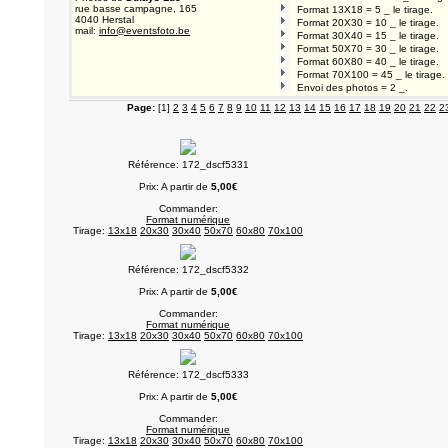
rue basse campagne, 165
Format 13X18 = 5 _ le tirage.
4040 Herstal
Format 20X30 = 10 _ le tirage.
mail:
info@eventsfoto.be
Format 30X40 = 15 _ le tirage.
Format 50X70 = 30 _ le tirage.
Format 60X80 = 40 _ le tirage.
Format 70X100 = 45 _ le tirage.
Envoi des photos = 2 _.
Page:
[1]
2
3
4
5
6
7
8
9
10
11
12
13
14
15
16
17
18
19
20
21
22
2
Référence: 172_dscf5331
Prix: A partir de
5,00€
Commander:
Format numérique
Tirage:
13x18
20x30
30x40
50x70
60x80
70x100
Référence: 172_dscf5332
Prix: A partir de
5,00€
Commander:
Format numérique
Tirage:
13x18
20x30
30x40
50x70
60x80
70x100
Référence: 172_dscf5333
Prix: A partir de
5,00€
Commander:
Format numérique
Tirage:
13x18
20x30
30x40
50x70
60x80
70x100