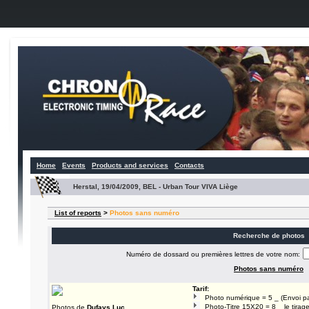
Home
Events
Products and services
Contacts
Herstal, 19/04/2009, BEL - Urban Tour VIVA Liège
List of reports
>
Photos sans numéro
Recherche de photos
Numéro de dossard ou premières lettres de votre nom:
Photos sans numéro
Tarif:
Photo numérique = 5 _ (Envoi pa
Photo-Titre 15X20 = 8 _ le tirage
Photos de
Dufays Luc